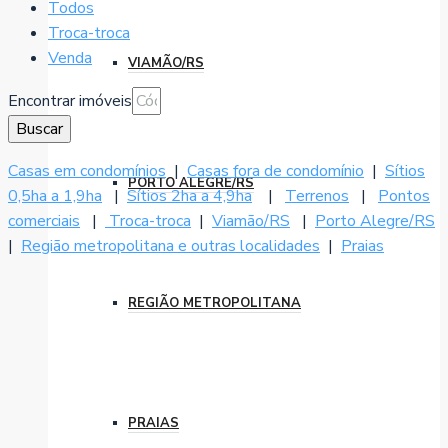
Todos
Troca-troca
Venda
VIAMÃO/RS
Encontrar imóveis
Buscar
Casas em condomínios
|
Casas fora de condomínio
|
Sítios
PORTO ALEGRE/RS
0,5ha a 1,9ha
|
Sítios 2ha a 4,9ha
|
Terrenos
|
Pontos
comerciais
|
Troca-troca
|
Viamão/RS
|
Porto Alegre/RS
|
Região metropolitana e outras localidades
|
Praias
REGIÃO METROPOLITANA
PRAIAS