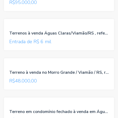
R$95.000,00
VENDA
Terrenos à venda Águas Claras/Viamão/RS , referência 033
ACEITA
Entrada de R$ 6 mil
PARCELAMENTO
VENDA
Terreno à venda no Morro Grande / Viamão / RS, referência 067
R$48.000,00
VENDA
Terreno em condomínio fechado à venda em Águas Claras / Viamão / RS, referência 093