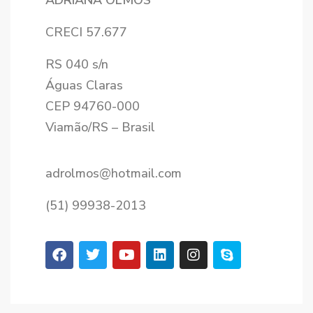
ADRIANA OLMOS
CRECI 57.677
RS 040 s/n
Águas Claras
CEP 94760-000
Viamão/RS – Brasil
adrolmos@hotmail.com
(51) 99938-2013