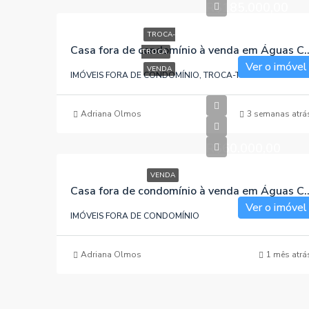
R$185.000,00
TROCA-
Casa fora de condomínio à venda em Águas Cla
TROCA
Ver o imóvel
VENDA
IMÓVEIS FORA DE CONDOMÍNIO, TROCA-TROCA
Adriana Olmos
3 semanas atrá
R$60.000,00
VENDA
Casa fora de condomínio à venda em Águas Cl
Ver o imóvel
IMÓVEIS FORA DE CONDOMÍNIO
Adriana Olmos
1 mês atrá