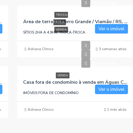
R$130.000,00
TROCA-
ras / Viamão / RS, referência 158
Área de terra no Morro Grande / Viamão / RS, referência 1296
TROCA
Ver o imóvel
VENDA
SÍTIOS 2HA A 4,9HA, TROCA-TROCA
s
Adriana Olmos
3 semanas atrás
R$140.000,00
VENDA
aras/Viamão/RS , referência 042
Casa fora de condomínio à venda em Águas Claras/Viamão/RS , referência 078
Ver o imóvel
IMÓVEIS FORA DE CONDOMÍNIO
s
Adriana Olmos
1 mês atrás