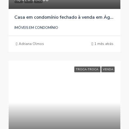
Casa em condomínio fechado à venda em Águas Claras / Viamão / RS, referência 307
IMÓVEIS EM CONDOMÍNIO
Adriana Olmos
1 mês atrás
TROCA-TROCA
VENDA