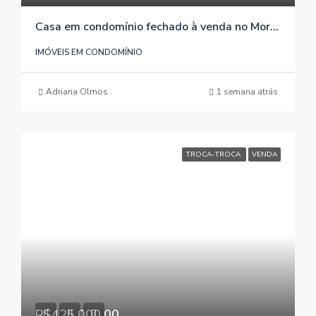
Casa em condomínio fechado à venda no Morro Grande / Viamão / RS, referência 239
IMÓVEIS EM CONDOMÍNIO
Adriana Olmos
1 semana atrás
TROCA-TROCA
VENDA
R$425.000,00