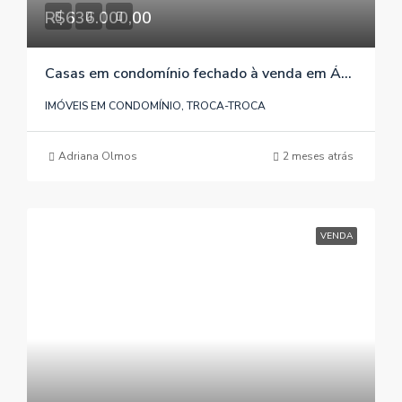
R$636.000,00
Casas em condomínio fechado à venda em Águas Claras/Viamão/RS , referência 598
IMÓVEIS EM CONDOMÍNIO, TROCA-TROCA
Adriana Olmos
2 meses atrás
VENDA