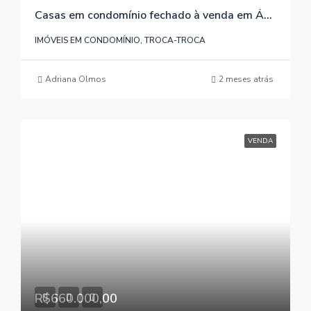
Casas em condomínio fechado à venda em Águas Claras/Viamão/RS , referência 598
IMÓVEIS EM CONDOMÍNIO, TROCA-TROCA
Adriana Olmos
2 meses atrás
VENDA
R$660.000,00