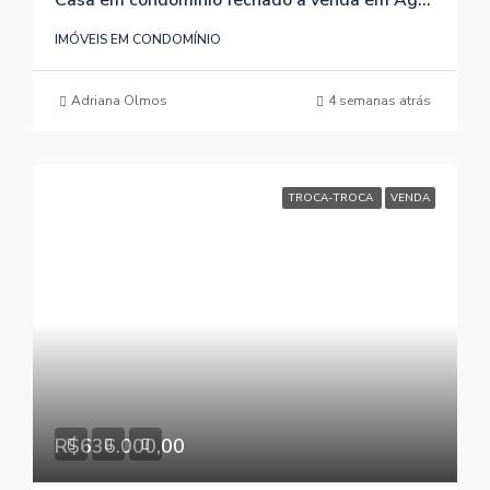
Casa em condomínio fechado à venda em Águas Claras / Viamão / RS, referência 307
IMÓVEIS EM CONDOMÍNIO
Adriana Olmos
4 semanas atrás
TROCA-TROCA
VENDA
R$636.000,00