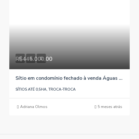
R$445.000,00
Sítio em condomínio fechado à venda Águas Claras/Viamão/RS , referência 657
SÍTIOS ATÉ 0,5HA, TROCA-TROCA
Adriana Olmos
5 meses atrás