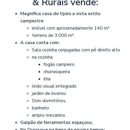
& Rurais vende:
Magnífica casa de tijolo a vista estilo
campestre
imóvel com aproximadamente 140 m²
terreno de 3.000 m².
A casa conta com:
Sala cozinha conjugadas com pé direito alto
na cozinha:
fogão campeiro
churrasqueira
ilha
lindo visual imtegrado
jardim de inverno.
Dois dormitórios,
banheiro
amplo mezanino.
Galpão de ferramentas espaçoso,
No Quiosque na beira da piscina temos: