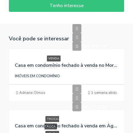
Tenho interesse
Você pode se interessar
R$120.000,00
VENDA
Casa em condomínio fechado à venda no Morro Grande / Viamão / RS, referência 239
IMÓVEIS EM CONDOMÍNIO
Adriana Olmos
1 semana atrás
R$425.000,00
TROCA-
Casa em condomínio fechado à venda em Águas Claras / Viamão / RS, referência 307
TROCA