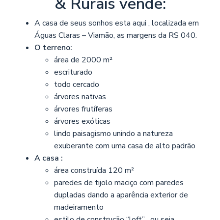
& Rurais vende:
A casa de seus sonhos esta aqui , localizada em
Águas Claras – Viamão, as margens da RS 040.
O terreno:
área de 2000 m²
escriturado
todo cercado
árvores nativas
árvores frutíferas
árvores exóticas
lindo paisagismo unindo a natureza
exuberante com uma casa de alto padrão
A casa :
área construída 120 m²
paredes de tijolo maciço com paredes
dupladas dando a aparência exterior de
madeiramento
estilo de construção “loft” , ou seja,