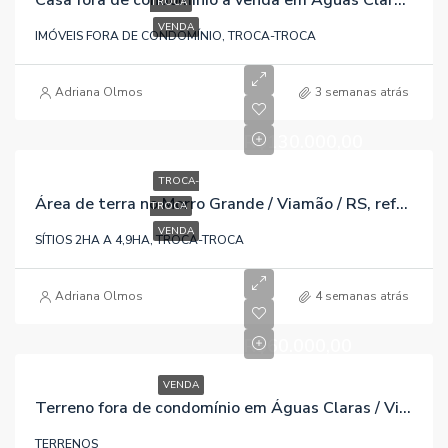
Casa fora de condomínio à venda em Águas Claras / Viamão / RS, referência 158
TROCA
VENDA
IMÓVEIS FORA DE CONDOMÍNIO, TROCA-TROCA
Adriana Olmos
3 semanas atrás
R$130.000,00
TROCA-
Área de terra no Morro Grande / Viamão / RS, referência 1296
TROCA
VENDA
SÍTIOS 2HA A 4,9HA, TROCA-TROCA
Adriana Olmos
4 semanas atrás
R$60.000,00
VENDA
Terreno fora de condomínio em Águas Claras / Viamão / RS, referência 397
TERRENOS