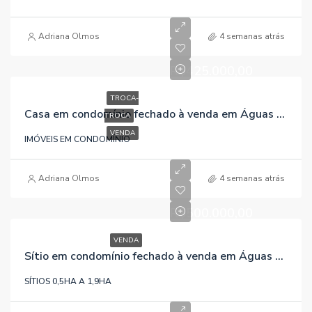
Adriana Olmos
4 semanas atrás
R$425.000,00
TROCA-
Casa em condomínio fechado à venda em Águas Claras / Viamão / RS, referência 307
TROCA
VENDA
IMÓVEIS EM CONDOMÍNIO
Adriana Olmos
4 semanas atrás
R$500.000,00
VENDA
Sítio em condomínio fechado à venda em Águas Claras/Viamão/RS, referência 1056
SÍTIOS 0,5HA A 1,9HA