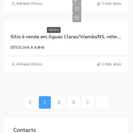
Adriana Olmos
1 mês atrás
R$250.000,00
VENDA
Sítio à venda em Águas Claras/Viamão/RS, referência 1305
SÍTIOS 2HA A 4,9HA
Adriana Olmos
1 mês atrás
1
2
3
Contacts