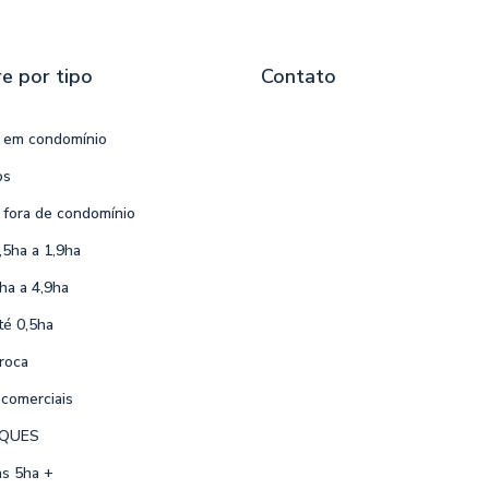
e por tipo
Contato
s em condomínio
os
 fora de condomínio
0,5ha a 1,9ha
2ha a 4,9ha
té 0,5ha
roca
comerciais
QUES
s 5ha +