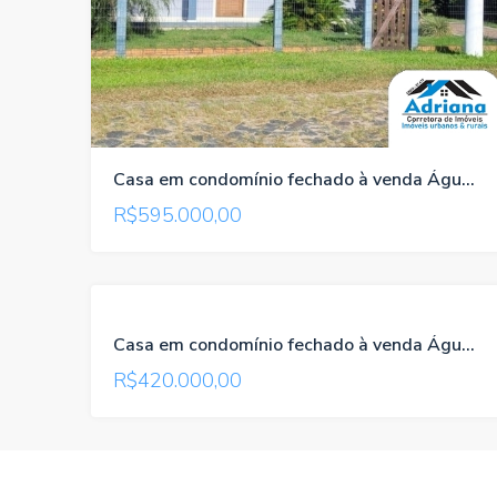
Casa em condomínio fechado à venda Águas Claras/Viamão/RS , referência 108
R$595.000,00
VENDA
Casa em condomínio fechado à venda Águas Claras/Viamão/RS , referência 115
ACEITA
R$420.000,00
PARCELAMENTO