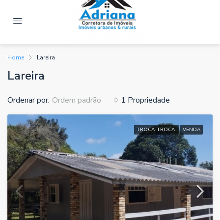
Home
Lareira
Lareira
Ordenar por:
1 Propriedade
Ordem padrão
TROCA-TROCA
VENDA