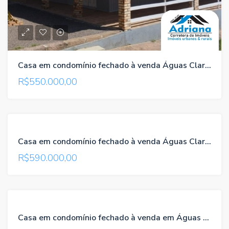
Casa em condomínio fechado à venda Águas Claras/Viamão/RS , referência 760
R$550.000,00
TROCA-TROCA
Casa em condomínio fechado à venda Águas Claras/Viamão/RS , referência 116
VENDA
R$590.000,00
ACEITA
PARCELAMENTO
VENDA
Casa em condomínio fechado à venda em Águas Claras/Viamão/RS , referência 102